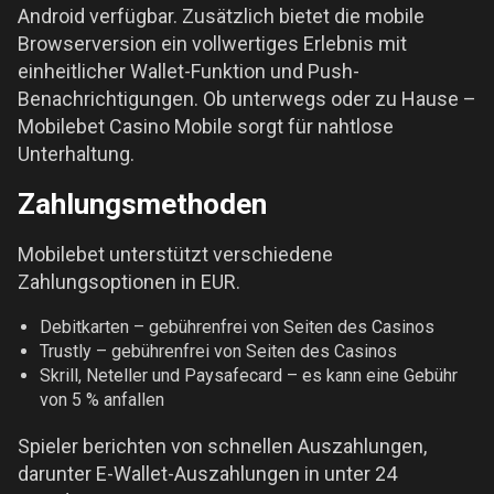
Android verfügbar. Zusätzlich bietet die mobile
Browserversion ein vollwertiges Erlebnis mit
einheitlicher Wallet-Funktion und Push-
Benachrichtigungen. Ob unterwegs oder zu Hause –
Mobilebet Casino Mobile sorgt für nahtlose
Unterhaltung.
Zahlungsmethoden
Mobilebet unterstützt verschiedene
Zahlungsoptionen in EUR.
Debitkarten – gebührenfrei von Seiten des Casinos
Trustly – gebührenfrei von Seiten des Casinos
Skrill, Neteller und Paysafecard – es kann eine Gebühr
von 5 % anfallen
Spieler berichten von schnellen Auszahlungen,
darunter E-Wallet-Auszahlungen in unter 24