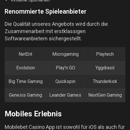
Renommierte Spieleanbieter
Die Qualität unseres Angebots wird durch die
Zusammenarbeit mit erstklassigen
Softwareanbietern sichergestellt.
NetEnt
Microgaming
Playtech
Evolution
Play'n GO
Yggdrasil
Big Time Gaming
Quickspin
Thunderkick
Genesis Gaming
Leander Games
NextGen Gaming
Mobiles Erlebnis
Mobilebet Casino App ist sowohl für iOS als auch für